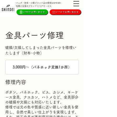
バッグ・財布・小物ブランド品の修理はSHEISEI
信頼と品質のブランドリペアサービス
LINEでお問い合わせ
メールでお問い合わせ
金具パーツ修理
破損/欠損してしまった金具パーツを修理い
たします（財布･小物）
3,000
円
3,000円～（バネホック交換1か所）
～
（バ
ネ
ホ
修理内容
ッ
ク
交
ボタン、バネホック、ビス、カシメ、キーケ
換
ース金具、ナスカン、ハトメなど、金具部分
1
か
の破損や欠損にも対応いたします。
所）
修理では元の色や質感に近い新しい金具を使
用し、自然で美しい仕上がりを実現します。